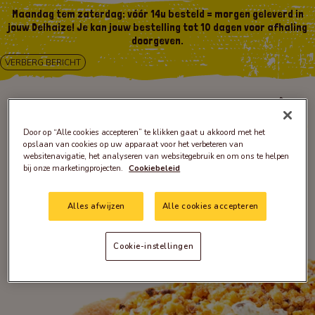
Maandag tem zaterdag: vóór 14u besteld = morgen geleverd in
jouw Delhaize! Je kan jouw bestelling tot 10 dagen voor afhaling
doorgeven.
VERBERG BERICHT
Door op “Alle cookies accepteren” te klikken gaat u akkoord met het
opslaan van cookies op uw apparaat voor het verbeteren van
websitenavigatie, het analyseren van websitegebruik en om ons te helpen
bij onze marketingprojecten.
Cookiebeleid
Alles afwijzen
Alle cookies accepteren
Cookie-instellingen