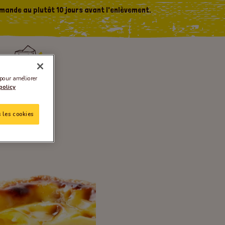
mande au plutôt 10 jours avant l'enlèvement.
 pour améliorer
policy
 les cookies