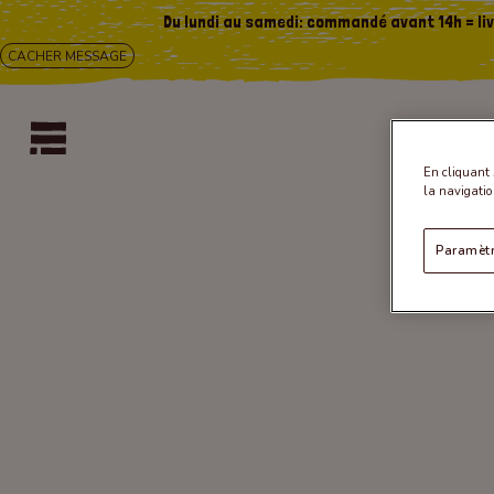
Du lundi au samedi: commandé avant 14h = li
CACHER MESSAGE
En cliquant 
la navigatio
Paramètr