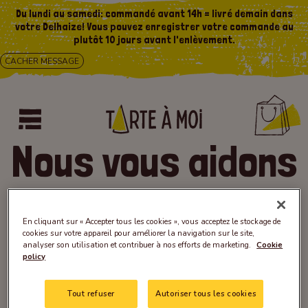
Du lundi au samedi: commandé avant 14h = livré demain dans
votre Delhaize! Vous pouvez enregistrer votre commande au
plutôt 10 jours avant l'enlèvement.
CACHER MESSAGE
Nous vous aidons
avec plaisir !
En cliquant sur « Accepter tous les cookies », vous acceptez le stockage de
cookies sur votre appareil pour améliorer la navigation sur le site,
analyser son utilisation et contribuer à nos efforts de marketing.
Cookie
policy
Comment commander sur le webshop ?
Tout refuser
Autoriser tous les cookies