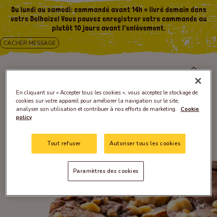
Du lundi au samedi: commandé avant 14h = livré demain dans
votre Delhaize! Vous pouvez enregistrer votre commande au
plutôt 10 jours avant l'enlèvement.
CACHER MESSAGE
En cliquant sur « Accepter tous les cookies », vous acceptez le stockage de
cookies sur votre appareil pour améliorer la navigation sur le site,
analyser son utilisation et contribuer à nos efforts de marketing.
Cookie
policy
Tout refuser
Autoriser tous les cookies
Paramètres des cookies